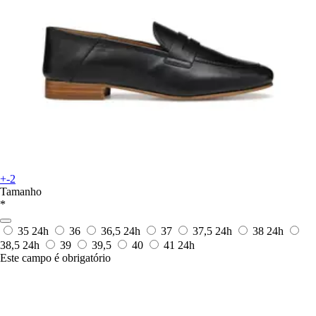
+-2
Tamanho
*
35
24h
36
36,5
24h
37
37,5
24h
38
24h
38,5
24h
39
39,5
40
41
24h
Este campo é obrigatório