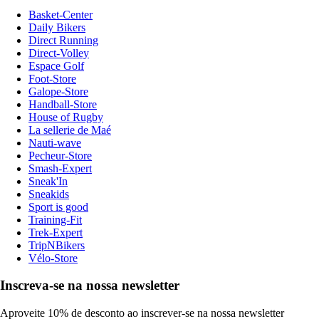
Basket-Center
Daily Bikers
Direct Running
Direct-Volley
Espace Golf
Foot-Store
Galope-Store
Handball-Store
House of Rugby
La sellerie de Maé
Nauti-wave
Pecheur-Store
Smash-Expert
Sneak'In
Sneakids
Sport is good
Training-Fit
Trek-Expert
TripNBikers
Vélo-Store
Inscreva-se na nossa newsletter
Aproveite 10% de desconto ao inscrever-se na nossa newsletter