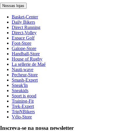
Nossas lojas
Basket-Center
Daily Bikers
Direct Running
Direct-Volley
Espace Golf
Foot-Store
Galope-Store
Handball-Store
House of Rugby
La sellerie de Maé
Nauti-wave
Pecheur-Store
Smash-Expert
Sneak'In
Sneakids
Sport is good
Training-Fit
Trek-Expert
TripNBikers
Vélo-Store
Inscreva-se na nossa newsletter