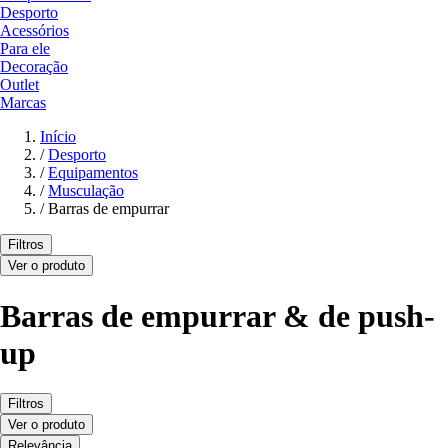
Desporto
Acessórios
Para ele
Decoração
Outlet
Marcas
Início
/
Desporto
/
Equipamentos
/
Musculação
/
Barras de empurrar
Filtros
Ver o produto
Barras de empurrar & de push-
up
Filtros
Ver o produto
Relevância