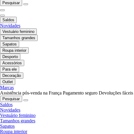
Pesquisar
Saldos
Novidades
Vestuário feminino
Tamanhos grandes
Sapatos
Roupa interior
Desporto
Acessórios
Para ele
Decoração
Outlet
Marcas
Assistência pós-venda na França
Pagamento seguro
Devoluções fáceis
Pesquisar
Saldos
Novidades
Vestuário feminino
Tamanhos grandes
Sapatos
Roupa interior