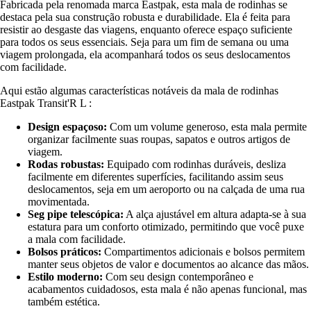
Fabricada pela renomada marca Eastpak, esta mala de rodinhas se
destaca pela sua construção robusta e durabilidade. Ela é feita para
resistir ao desgaste das viagens, enquanto oferece espaço suficiente
para todos os seus essenciais. Seja para um fim de semana ou uma
viagem prolongada, ela acompanhará todos os seus deslocamentos
com facilidade.
Aqui estão algumas características notáveis da mala de rodinhas
Eastpak Transit'R L :
Design espaçoso:
Com um volume generoso, esta mala permite
organizar facilmente suas roupas, sapatos e outros artigos de
viagem.
Rodas robustas:
Equipado com rodinhas duráveis, desliza
facilmente em diferentes superfícies, facilitando assim seus
deslocamentos, seja em um aeroporto ou na calçada de uma rua
movimentada.
Seg pipe telescópica:
A alça ajustável em altura adapta-se à sua
estatura para um conforto otimizado, permitindo que você puxe
a mala com facilidade.
Bolsos práticos:
Compartimentos adicionais e bolsos permitem
manter seus objetos de valor e documentos ao alcance das mãos.
Estilo moderno:
Com seu design contemporâneo e
acabamentos cuidadosos, esta mala é não apenas funcional, mas
também estética.