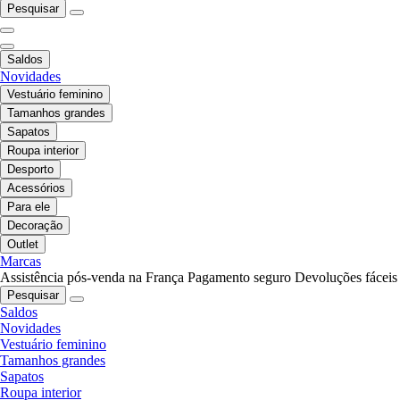
Pesquisar
Saldos
Novidades
Vestuário feminino
Tamanhos grandes
Sapatos
Roupa interior
Desporto
Acessórios
Para ele
Decoração
Outlet
Marcas
Assistência pós-venda na França
Pagamento seguro
Devoluções fáceis
Pesquisar
Saldos
Novidades
Vestuário feminino
Tamanhos grandes
Sapatos
Roupa interior