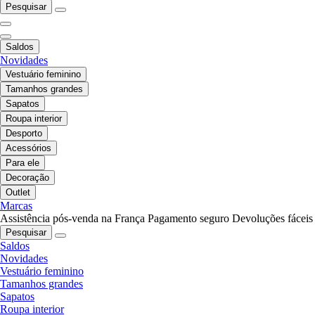
Pesquisar
Saldos
Novidades
Vestuário feminino
Tamanhos grandes
Sapatos
Roupa interior
Desporto
Acessórios
Para ele
Decoração
Outlet
Marcas
Assistência pós-venda na França
Pagamento seguro
Devoluções fáceis
Pesquisar
Saldos
Novidades
Vestuário feminino
Tamanhos grandes
Sapatos
Roupa interior