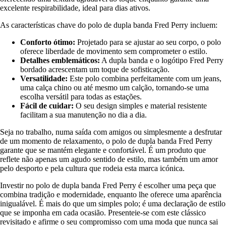
excelente respirabilidade, ideal para dias ativos.
As características chave do polo de dupla banda Fred Perry incluem:
Conforto ótimo:
Projetado para se ajustar ao seu corpo, o polo
oferece liberdade de movimento sem comprometer o estilo.
Detalhes emblemáticos:
A dupla banda e o logótipo Fred Perry
bordado acrescentam um toque de sofisticação.
Versatilidade:
Este polo combina perfeitamente com um jeans,
uma calça chino ou até mesmo um calção, tornando-se uma
escolha versátil para todas as estações.
Fácil de cuidar:
O seu design simples e material resistente
facilitam a sua manutenção no dia a dia.
Seja no trabalho, numa saída com amigos ou simplesmente a desfrutar
de um momento de relaxamento, o polo de dupla banda Fred Perry
garante que se mantém elegante e confortável. É um produto que
reflete não apenas um agudo sentido de estilo, mas também um amor
pelo desporto e pela cultura que rodeia esta marca icónica.
Investir no polo de dupla banda Fred Perry é escolher uma peça que
combina tradição e modernidade, enquanto lhe oferece uma aparência
inigualável. É mais do que um simples polo; é uma declaração de estilo
que se imponha em cada ocasião. Presenteie-se com este clássico
revisitado e afirme o seu compromisso com uma moda que nunca sai