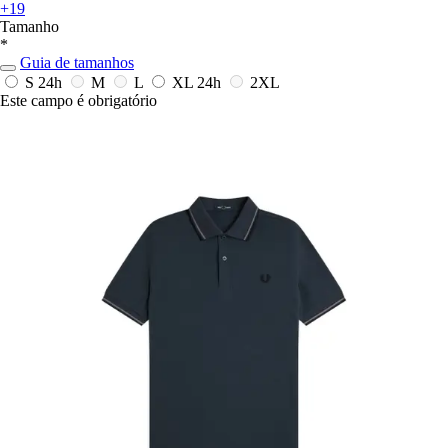
+19
Tamanho
*
Guia de tamanhos
S
24h
M
L
XL
24h
2XL
Este campo é obrigatório