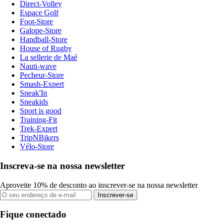
Direct-Volley
Espace Golf
Foot-Store
Galope-Store
Handball-Store
House of Rugby
La sellerie de Maé
Nauti-wave
Pecheur-Store
Smash-Expert
Sneak'In
Sneakids
Sport is good
Training-Fit
Trek-Expert
TripNBikers
Vélo-Store
Inscreva-se na nossa newsletter
Aproveite 10% de desconto ao inscrever-se na nossa newsletter
Inscrever-se
Fique conectado