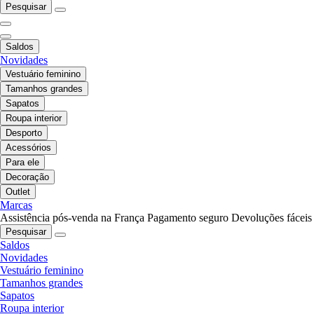
Pesquisar
Saldos
Novidades
Vestuário feminino
Tamanhos grandes
Sapatos
Roupa interior
Desporto
Acessórios
Para ele
Decoração
Outlet
Marcas
Assistência pós-venda na França
Pagamento seguro
Devoluções fáceis
Pesquisar
Saldos
Novidades
Vestuário feminino
Tamanhos grandes
Sapatos
Roupa interior