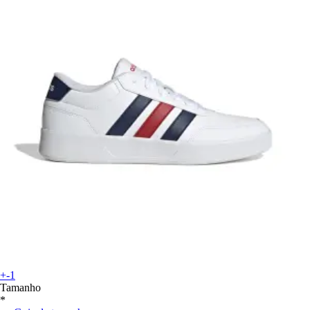
+-1
Tamanho
*