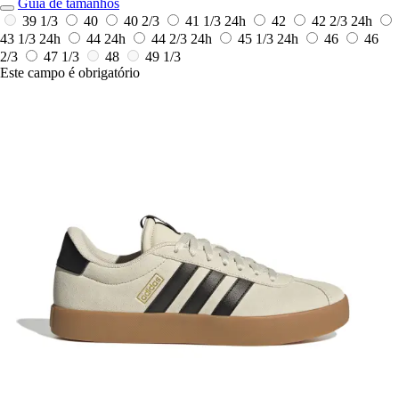
Guia de tamanhos
39 1/3
40
40 2/3
41 1/3
24h
42
42 2/3
24h
43 1/3
24h
44
24h
44 2/3
24h
45 1/3
24h
46
46
2/3
47 1/3
48
49 1/3
Este campo é obrigatório