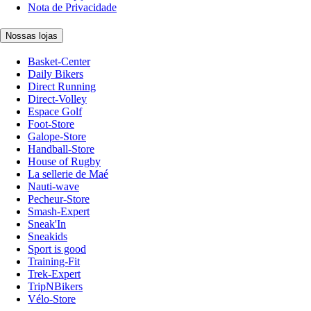
Nota de Privacidade
Nossas lojas
Basket-Center
Daily Bikers
Direct Running
Direct-Volley
Espace Golf
Foot-Store
Galope-Store
Handball-Store
House of Rugby
La sellerie de Maé
Nauti-wave
Pecheur-Store
Smash-Expert
Sneak'In
Sneakids
Sport is good
Training-Fit
Trek-Expert
TripNBikers
Vélo-Store