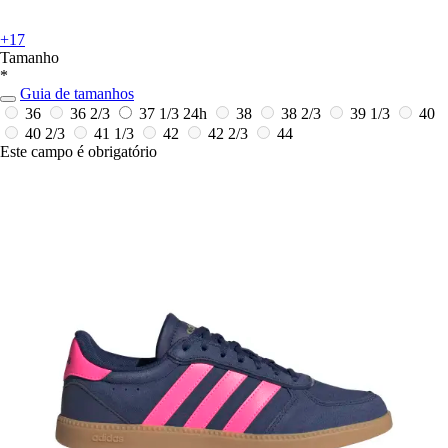
+17
Tamanho
*
Guia de tamanhos
36
36 2/3
37 1/3
24h
38
38 2/3
39 1/3
40
40 2/3
41 1/3
42
42 2/3
44
Este campo é obrigatório