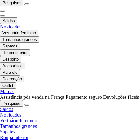
Pesquisar
Saldos
Novidades
Vestuário feminino
Tamanhos grandes
Sapatos
Roupa interior
Desporto
Acessórios
Para ele
Decoração
Outlet
Marcas
Assistência pós-venda na França
Pagamento seguro
Devoluções fáceis
Pesquisar
Saldos
Novidades
Vestuário feminino
Tamanhos grandes
Sapatos
Roupa interior