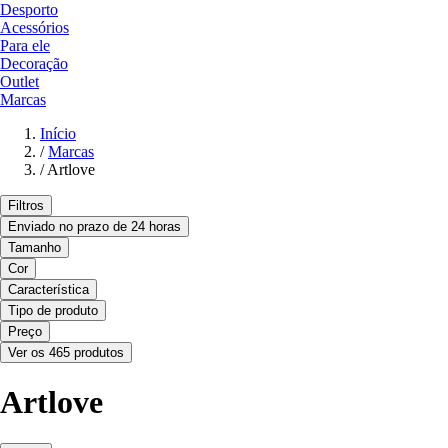
Desporto
Acessórios
Para ele
Decoração
Outlet
Marcas
Início
/
Marcas
/
Artlove
Filtros
Enviado no prazo de 24 horas
Tamanho
Cor
Característica
Tipo de produto
Preço
Ver os 465 produtos
Artlove