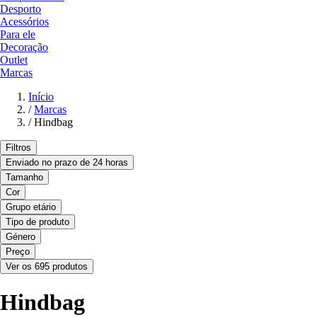
Desporto
Acessórios
Para ele
Decoração
Outlet
Marcas
Início
/
Marcas
/
Hindbag
Filtros
Enviado no prazo de 24 horas
Tamanho
Cor
Grupo etário
Tipo de produto
Género
Preço
Ver os 695 produtos
Hindbag