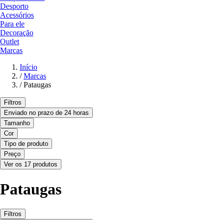
Desporto
Acessórios
Para ele
Decoração
Outlet
Marcas
Início
/
Marcas
/
Pataugas
Filtros
Enviado no prazo de 24 horas
Tamanho
Cor
Tipo de produto
Preço
Ver os 17 produtos
Pataugas
Filtros