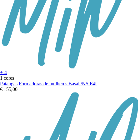
+-4
1 cores
Pataugas
Formadoras de mulheres Basalt/NS F4I
€ 155,00