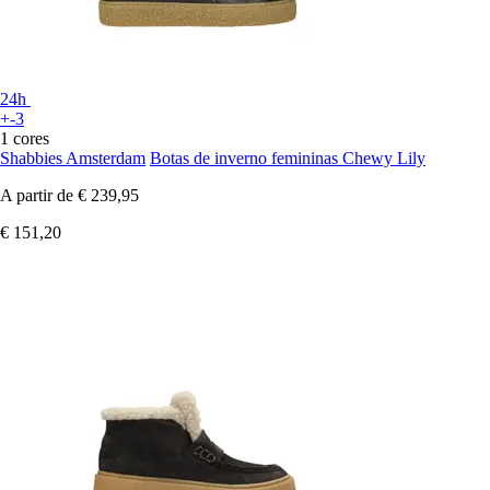
24h
+-3
1 cores
Shabbies Amsterdam
Botas de inverno femininas Chewy Lily
A partir de
€ 239,95
€ 151,20