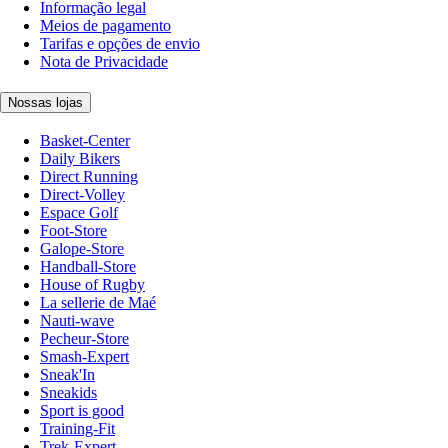
Informação legal
Meios de pagamento
Tarifas e opções de envio
Nota de Privacidade
Nossas lojas
Basket-Center
Daily Bikers
Direct Running
Direct-Volley
Espace Golf
Foot-Store
Galope-Store
Handball-Store
House of Rugby
La sellerie de Maé
Nauti-wave
Pecheur-Store
Smash-Expert
Sneak'In
Sneakids
Sport is good
Training-Fit
Trek-Expert