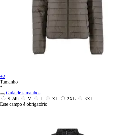
+2
Tamanho
*
Guia de tamanhos
S
24h
M
L
XL
2XL
3XL
Este campo é obrigatório