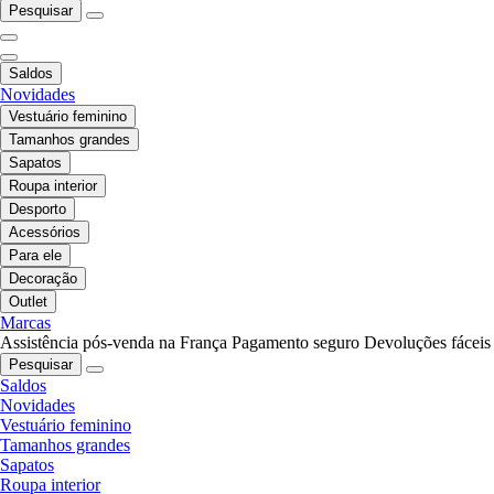
Pesquisar
Saldos
Novidades
Vestuário feminino
Tamanhos grandes
Sapatos
Roupa interior
Desporto
Acessórios
Para ele
Decoração
Outlet
Marcas
Assistência pós-venda na França
Pagamento seguro
Devoluções fáceis
Pesquisar
Saldos
Novidades
Vestuário feminino
Tamanhos grandes
Sapatos
Roupa interior