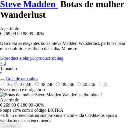
Steve Madden
Botas de mulher
Wanderlust
A partir de
€ 269,99
€ 188,99
-30%
Descubra as elegantes botas Steve Madden Wanderlust, perfeitas para
unir conforto e estilo no dia a dia. Mime-se!
+-2
Tamanho
*
Guia de tamanhos
36
37
24h
38
24h
39
24h
40
24h
41
Este campo é obrigatório
A partir de
€ 269,99
€ 188,99
-30%
Poupe 10%
com o código
EXTRA
+€ 9,45
oferecidos na sua proxima encomenda
Creditados apos a
validacao da sua encomenda
Loading...