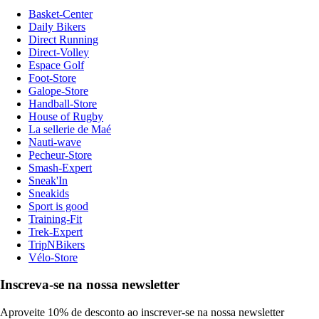
Basket-Center
Daily Bikers
Direct Running
Direct-Volley
Espace Golf
Foot-Store
Galope-Store
Handball-Store
House of Rugby
La sellerie de Maé
Nauti-wave
Pecheur-Store
Smash-Expert
Sneak'In
Sneakids
Sport is good
Training-Fit
Trek-Expert
TripNBikers
Vélo-Store
Inscreva-se na nossa newsletter
Aproveite 10% de desconto ao inscrever-se na nossa newsletter