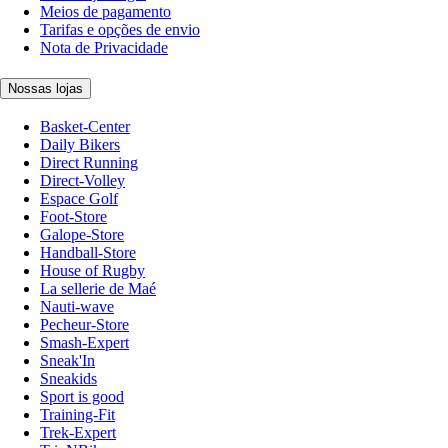
Meios de pagamento
Tarifas e opções de envio
Nota de Privacidade
Nossas lojas
Basket-Center
Daily Bikers
Direct Running
Direct-Volley
Espace Golf
Foot-Store
Galope-Store
Handball-Store
House of Rugby
La sellerie de Maé
Nauti-wave
Pecheur-Store
Smash-Expert
Sneak'In
Sneakids
Sport is good
Training-Fit
Trek-Expert