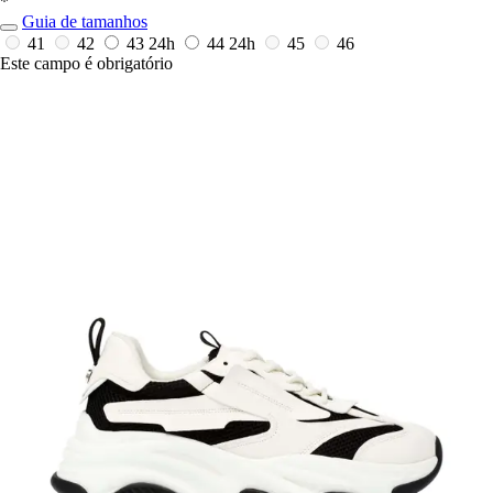
*
Guia de tamanhos
41
42
43
24h
44
24h
45
46
Este campo é obrigatório