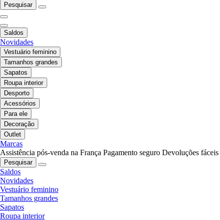
Pesquisar
Saldos
Novidades
Vestuário feminino
Tamanhos grandes
Sapatos
Roupa interior
Desporto
Acessórios
Para ele
Decoração
Outlet
Marcas
Assistência pós-venda na França
Pagamento seguro
Devoluções fáceis
Pesquisar
Saldos
Novidades
Vestuário feminino
Tamanhos grandes
Sapatos
Roupa interior