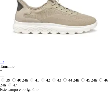
+7
Tamanho
*
39
40
24h
41
42
43
44
24h
45
24h
46
24h
47
Este campo é obrigatório