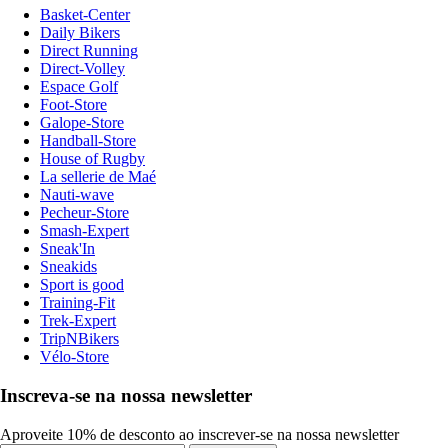
Basket-Center
Daily Bikers
Direct Running
Direct-Volley
Espace Golf
Foot-Store
Galope-Store
Handball-Store
House of Rugby
La sellerie de Maé
Nauti-wave
Pecheur-Store
Smash-Expert
Sneak'In
Sneakids
Sport is good
Training-Fit
Trek-Expert
TripNBikers
Vélo-Store
Inscreva-se na nossa newsletter
Aproveite 10% de desconto ao inscrever-se na nossa newsletter