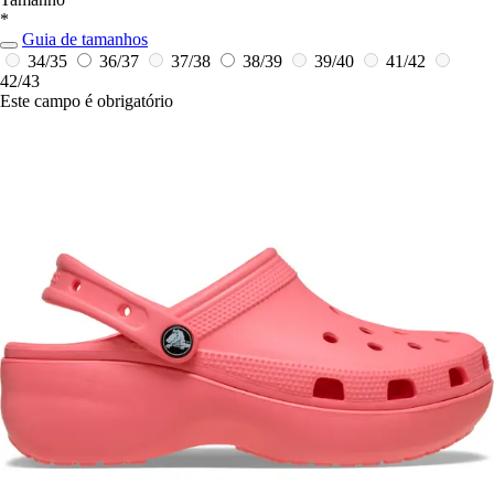
*
Guia de tamanhos
34/35
36/37
37/38
38/39
39/40
41/42
42/43
Este campo é obrigatório