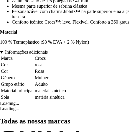
Altura do salto de 1,6 polegadas / 41 mm
Mesma parte superior de sabrina clássica
Personalizável com charms Jibbitz™ na parte superior e na alça
traseira
Conforto icónico Crocs™: leve. Flexível. Conforto a 360 graus.
Material
100 % Termoplástico (98 % EVA + 2 % Nylon)
Informações adicionais
Marca
Crocs
Cor
rosa
Cor
Rosa
Género
Mulher
Grupo etário
Adulto
Material principal
material sintético
Sola
matéria sintética
Loading...
Loading...
Todas as nossas marcas