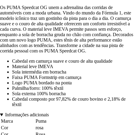
Os PUMA Speedcat OG unem a adrenalina das corridas de
automóveis com a moda urbana. Vindo do mundo da Fórmula 1, este
modelo icônico traz um gostinho da pista para o dia a dia. O camurça
suave e o couro de alta qualidade oferecem um conforto irresistível a
cada curva. O material leve IMEVA permite passos sem esforço,
enquanto a sola de borracha gruda no chão com confiança. Decorados
com um novo logo PUMA, estes tênis de alta performance estão
alinhados com as tendências. Transforme a cidade na sua pista de
corrida pessoal com os PUMA Speedcat OG.
Cabedal em camurça suave e couro de alta qualidade
Material leve IMEVA
Sola intermédia em borracha
Faixa PUMA Formstrip em camurça
Logo PUMA bordado na ponta
Palmilha/forro: 100% têxtil
Sola externa 100% borracha
Cabedal composto por 97,82% de couro bovino e 2,18% de
têxtil
Informações adicionais
Marca
Puma
Cor
rosa
Cor
Rosa