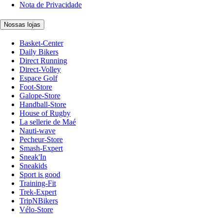
Nota de Privacidade
Nossas lojas
Basket-Center
Daily Bikers
Direct Running
Direct-Volley
Espace Golf
Foot-Store
Galope-Store
Handball-Store
House of Rugby
La sellerie de Maé
Nauti-wave
Pecheur-Store
Smash-Expert
Sneak'In
Sneakids
Sport is good
Training-Fit
Trek-Expert
TripNBikers
Vélo-Store