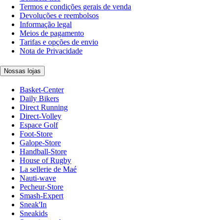
Termos e condições gerais de venda
Devoluções e reembolsos
Informação legal
Meios de pagamento
Tarifas e opções de envio
Nota de Privacidade
Nossas lojas
Basket-Center
Daily Bikers
Direct Running
Direct-Volley
Espace Golf
Foot-Store
Galope-Store
Handball-Store
House of Rugby
La sellerie de Maé
Nauti-wave
Pecheur-Store
Smash-Expert
Sneak'In
Sneakids