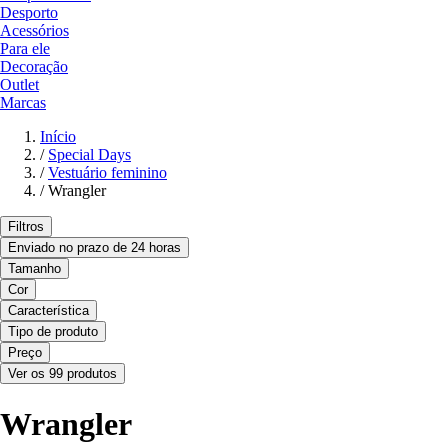
Desporto
Acessórios
Para ele
Decoração
Outlet
Marcas
Início
/
Special Days
/
Vestuário feminino
/
Wrangler
Filtros
Enviado no prazo de 24 horas
Tamanho
Cor
Característica
Tipo de produto
Preço
Ver os 99 produtos
Wrangler